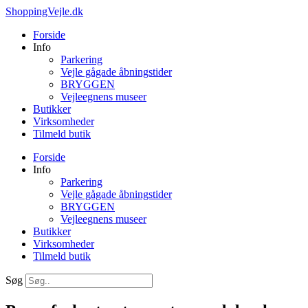
Videre
ShoppingVejle.dk
til
Forside
indhold
Info
Parkering
Vejle gågade åbningstider
BRYGGEN
Vejleegnens museer
Butikker
Virksomheder
Tilmeld butik
Forside
Info
Parkering
Vejle gågade åbningstider
BRYGGEN
Vejleegnens museer
Butikker
Virksomheder
Tilmeld butik
Søg