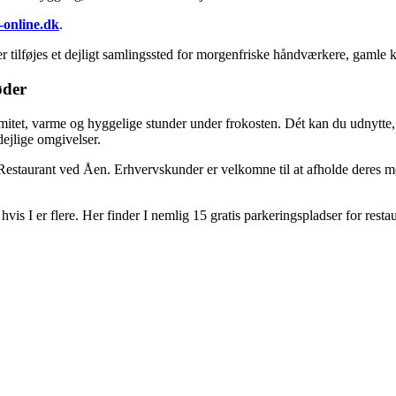
online.dk
.
er tilføjes et dejligt samlingssted for morgenfriske håndværkere, gaml
øder
itet, varme og hyggelige stunder under frokosten. Dét kan du udnytte, hvi
dejlige omgivelser.
Restaurant ved Åen. Erhvervskunder er velkomne til at afholde deres mø
vis I er flere. Her finder I nemlig 15 gratis parkeringspladser for resta