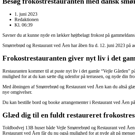
Besøg frokostrestauranten med dansk smø
1. juni 2023
Redaktionen
Kl.
06:39
Savner du at kunne nyde en lækker højtbelagt frokost på gammeldans
Smørrebrød og Restaurant ved Åen har åben fra d. 12. juni 2023 på 
Frokostrestauranten giver nyt liv i det ga
Restauranten kommer til at puste nyt liv i det gamle “Vejle Gården” på 
mulighed for at du kan sætte dig udenfor på terrassen, og nyde din fr
Med åbningen af Smørrebrød og Restaurant ved Åen kan du altså glæd
nye omgivelser.
Du kan bestille bord og booke arrangementer i Restaurant ved Åen p
Glæd dig til en fuldt restaureret frokostr
Toldbodvej 13B huser både Vejle Smørrebrød og Restaurant ved Åen. D
Restaurant ved Åen får du nu også mulighed for at nyde alt på menuen i