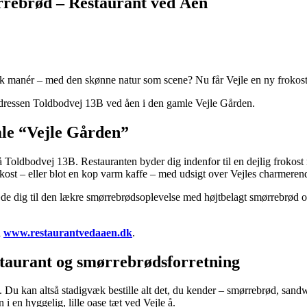
rrebrød – Restaurant ved Åen
k manér – med den skønne natur som scene? Nu får Vejle en ny frokost
adressen Toldbodvej 13B ved åen i den gamle Vejle Gården.
mle “Vejle Gården”
Toldbodvej 13B. Restauranten byder dig indenfor til en dejlig frokost me
okost – eller blot en kop varm kaffe – med udsigt over Vejles charmeren
e dig til den lækre smørrebrødsoplevelse med højtbelagt smørrebrød og
å
www.restaurantvedaaen.dk
.
estaurant og smørrebrødsforretning
u kan altså stadigvæk bestille alt det, du kender – smørrebrød, sand
 en hyggelig, lille oase tæt ved Vejle å.