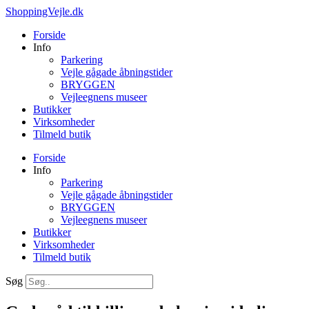
Videre
ShoppingVejle.dk
til
Forside
indhold
Info
Parkering
Vejle gågade åbningstider
BRYGGEN
Vejleegnens museer
Butikker
Virksomheder
Tilmeld butik
Forside
Info
Parkering
Vejle gågade åbningstider
BRYGGEN
Vejleegnens museer
Butikker
Virksomheder
Tilmeld butik
Søg