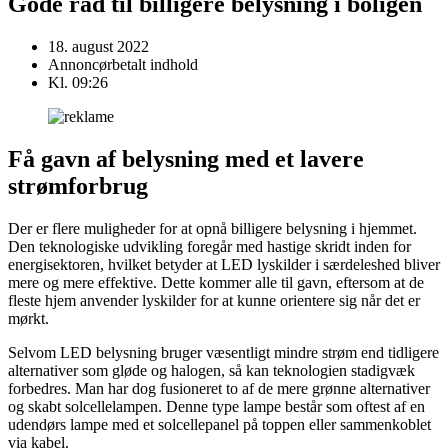
Gode råd til billigere belysning i boligen
18. august 2022
Annoncørbetalt indhold
Kl.
09:26
Få gavn af belysning med et lavere
strømforbrug
Der er flere muligheder for at opnå billigere belysning i hjemmet.
Den teknologiske udvikling foregår med hastige skridt inden for
energisektoren, hvilket betyder at LED lyskilder i særdeleshed bliver
mere og mere effektive. Dette kommer alle til gavn, eftersom at de
fleste hjem anvender lyskilder for at kunne orientere sig når det er
mørkt.
Selvom LED belysning bruger væsentligt mindre strøm end tidligere
alternativer som gløde og halogen, så kan teknologien stadigvæk
forbedres. Man har dog fusioneret to af de mere grønne alternativer
og skabt solcellelampen. Denne type lampe består som oftest af en
udendørs lampe med et solcellepanel på toppen eller sammenkoblet
via kabel.