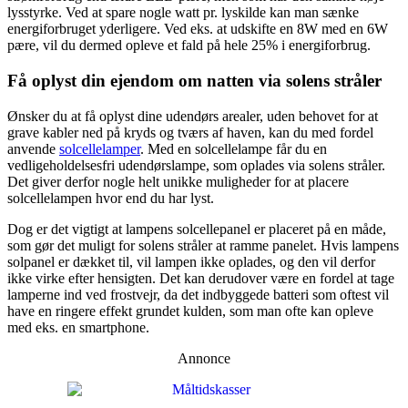
lysstyrke. Ved at spare nogle watt pr. lyskilde kan man sænke
energiforbruget yderligere. Ved eks. at udskifte en 8W med en 6W
pære, vil du dermed opleve et fald på hele 25% i energiforbrug.
Få oplyst din ejendom om natten via solens stråler
Ønsker du at få oplyst dine udendørs arealer, uden behovet for at
grave kabler ned på kryds og tværs af haven, kan du med fordel
anvende
solcellelamper
. Med en solcellelampe får du en
vedligeholdelsesfri udendørslampe, som oplades via solens stråler.
Det giver derfor nogle helt unikke muligheder for at placere
solcellelampen hvor end du har lyst.
Dog er det vigtigt at lampens solcellepanel er placeret på en måde,
som gør det muligt for solens stråler at ramme panelet. Hvis lampens
solpanel er dækket til, vil lampen ikke oplades, og den vil derfor
ikke virke efter hensigten. Det kan derudover være en fordel at tage
lamperne ind ved frostvejr, da det indbyggede batteri som oftest vil
have en ringere effekt grundet kulden, som man ofte kan opleve
med eks. en smartphone.
Annonce