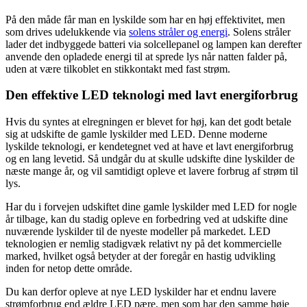
På den måde får man en lyskilde som har en høj effektivitet, men
som drives udelukkende via
solens stråler og energi
. Solens stråler
lader det indbyggede batteri via solcellepanel og lampen kan derefter
anvende den opladede energi til at sprede lys når natten falder på,
uden at være tilkoblet en stikkontakt med fast strøm.
Den effektive LED teknologi med lavt energiforbrug
Hvis du syntes at elregningen er blevet for høj, kan det godt betale
sig at udskifte de gamle lyskilder med LED. Denne moderne
lyskilde teknologi, er kendetegnet ved at have et lavt energiforbrug
og en lang levetid. Så undgår du at skulle udskifte dine lyskilder de
næste mange år, og vil samtidigt opleve et lavere forbrug af strøm til
lys.
Har du i forvejen udskiftet dine gamle lyskilder med LED for nogle
år tilbage, kan du stadig opleve en forbedring ved at udskifte dine
nuværende lyskilder til de nyeste modeller på markedet. LED
teknologien er nemlig stadigvæk relativt ny på det kommercielle
marked, hvilket også betyder at der foregår en hastig udvikling
inden for netop dette område.
Du kan derfor opleve at nye LED lyskilder har et endnu lavere
strømforbrug end ældre LED pære, men som har den samme høje