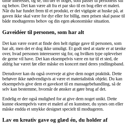
disse interesser, og se, om der er noget, som passer til personens stil
og behov. Det kan være alt fra et par sko til en bog eller et maleri.
Når du har fundet frem til et produkt, er det vigtigste at huske på, at
gaven ikke skal være for dyr eller for billig, men prisen skal passe til
både modtagerens behov og din egen økonomiske situation.
Gaveidéer til personen, som har alt
Det kan være svært at finde den helt rigtige gave til personen, som
har alt, men det er dog ikke umuligt. Et godt sted at starte er at tænke
over, hvad personen interesserer sig for, og hvilken type oplevelser
de gerne vil have. Det kan eksempelvis være en tur til et sted, de
aldrig har været før eller måske en koncert med deres yndlingsband.
Derudover kan du også overveje at give dem noget praktisk. Dette
behøver ikke nødvendigvis at være et materialistisk objekt. Du kan
eksempelvis give dem et gavekort til en massagebehandling, så de
selv kan bestemme, hvornår de ønsker at gøre brug af det.
Endelig er der også mulighed for at give dem noget unikt. Dette
kunne eksempelvis være et maleri af en kunstner, du synes om eller
måske endda et smykke designet specielt til modtageren.
Lav en kreativ gave og glæd én, du holder af