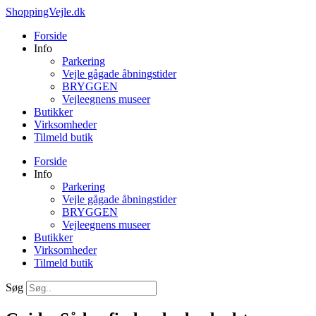
Videre
ShoppingVejle.dk
til
Forside
indhold
Info
Parkering
Vejle gågade åbningstider
BRYGGEN
Vejleegnens museer
Butikker
Virksomheder
Tilmeld butik
Forside
Info
Parkering
Vejle gågade åbningstider
BRYGGEN
Vejleegnens museer
Butikker
Virksomheder
Tilmeld butik
Søg