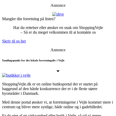
Annonce
Mangler din forretning på listen?
Har du rettelser eller ønsker en snak om ShoppingVejle
– Så er du meget velkommen til at kontakte os
Skriv til os her
Annonce
Samlingspunkt for det lokale forretningsliv i Vejle
ShoppingVejle.dk er en online butiks­portal der er startet på
baggrund af den hårde konkurrence der er i de fleste større
byområder i Danmark.
Med denne portal ønsker vi, at forretningerne i Vejle kommer mere i
centrum og bliver mere synlige, både online og i gadebilledet.
Er du ejer af en virksomhed eller butik i Vejle, så vil vi gerne