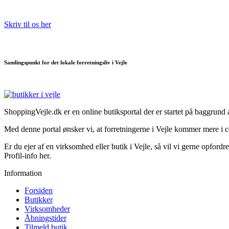
Skriv til os her
Samlingspunkt for det lokale forretningsliv i Vejle
ShoppingVejle.dk er en online butiks­portal der er startet på baggrund
Med denne portal ønsker vi, at forretningerne i Vejle kommer mere i c
Er du ejer af en virksomhed eller butik i Vejle, så vil vi gerne opfordre
Profil-info her.
Information
Forsiden
Butikker
Virksomheder
Åbningstider
Tilmeld butik