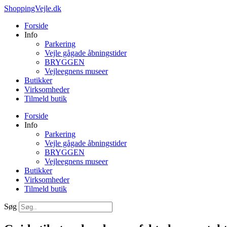
Videre
ShoppingVejle.dk
til
Forside
indhold
Info
Parkering
Vejle gågade åbningstider
BRYGGEN
Vejleegnens museer
Butikker
Virksomheder
Tilmeld butik
Forside
Info
Parkering
Vejle gågade åbningstider
BRYGGEN
Vejleegnens museer
Butikker
Virksomheder
Tilmeld butik
Søg