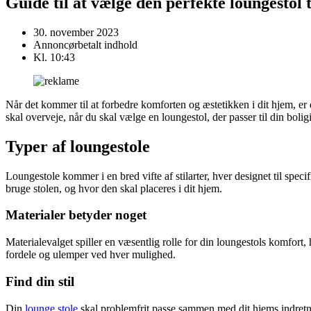
Guide til at vælge den perfekte loungestol t
30. november 2023
Annoncørbetalt indhold
Kl.
10:43
Når det kommer til at forbedre komforten og æstetikken i dit hjem, er 
skal overveje, når du skal vælge en loungestol, der passer til din boligi
Typer af loungestole
Loungestole kommer i en bred vifte af stilarter, hver designet til spe
bruge stolen, og hvor den skal placeres i dit hjem.
Materialer betyder noget
Materialevalget spiller en væsentlig rolle for din loungestols komfort,
fordele og ulemper ved hver mulighed.
Find din stil
Din
lounge stole
skal problemfrit passe sammen med dit hjems indretnin