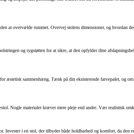
lt uden at overvælde rummet. Overvej stolens dimensioner, og hvordan d
polstringen og rygstøtten for at sikre, at den opfylder dine afslapnin
e for æstetisk sammenhæng. Tænk på din eksisterende farvepalet, og om du
ol. Nogle materialer kræver mere pleje end andre. Vær realistisk omkri
r. Invester i en stol, der tilbyder både holdbarhed og komfort, da den er e