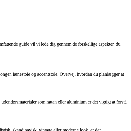
mfattende guide vil vi lede dig gennem de forskellige aspekter, du
elonger, lænestole og accentstole. Overvej, hvordan du planlægger at
 udendørsmaterialer som rattan eller aluminium er det vigtigt at forstå
stisk, skandinavisk, vintage eller moderne look, er der