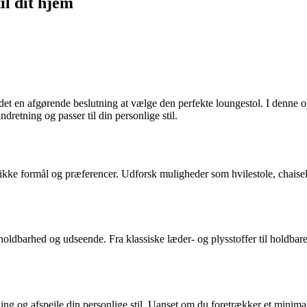
il dit hjem
det en afgørende beslutning at vælge den perfekte loungestol. I denne o
ndretning og passer til din personlige stil.
cifikke formål og præferencer. Udforsk muligheder som hvilestole, chais
 holdbarhed og udseende. Fra klassiske læder- og plysstoffer til holdbare
g og afspejle din personlige stil. Uanset om du foretrækker et minimali