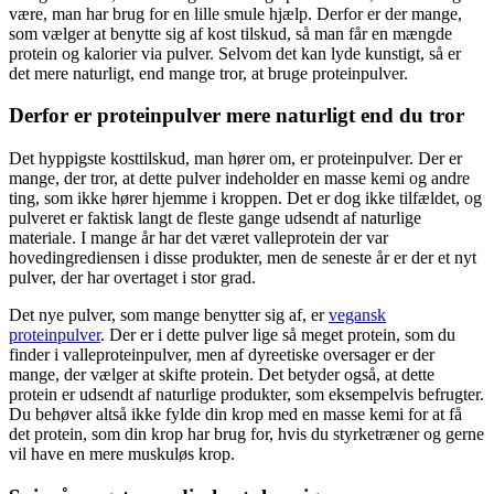
være, man har brug for en lille smule hjælp. Derfor er der mange,
som vælger at benytte sig af kost tilskud, så man får en mængde
protein og kalorier via pulver. Selvom det kan lyde kunstigt, så er
det mere naturligt, end mange tror, at bruge proteinpulver.
Derfor er proteinpulver mere naturligt end du tror
Det hyppigste kosttilskud, man hører om, er proteinpulver. Der er
mange, der tror, at dette pulver indeholder en masse kemi og andre
ting, som ikke hører hjemme i kroppen. Det er dog ikke tilfældet, og
pulveret er faktisk langt de fleste gange udsendt af naturlige
materiale. I mange år har det været valleprotein der var
hovedingrediensen i disse produkter, men de seneste år er der et nyt
pulver, der har overtaget i stor grad.
Det nye pulver, som mange benytter sig af, er
vegansk
proteinpulver
. Der er i dette pulver lige så meget protein, som du
finder i valleproteinpulver, men af dyreetiske oversager er der
mange, der vælger at skifte protein. Det betyder også, at dette
protein er udsendt af naturlige produkter, som eksempelvis befrugter.
Du behøver altså ikke fylde din krop med en masse kemi for at få
det protein, som din krop har brug for, hvis du styrketræner og gerne
vil have en mere muskuløs krop.