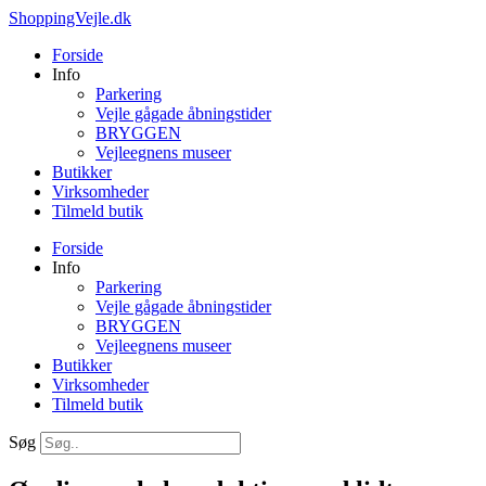
Videre
ShoppingVejle.dk
til
Forside
indhold
Info
Parkering
Vejle gågade åbningstider
BRYGGEN
Vejleegnens museer
Butikker
Virksomheder
Tilmeld butik
Forside
Info
Parkering
Vejle gågade åbningstider
BRYGGEN
Vejleegnens museer
Butikker
Virksomheder
Tilmeld butik
Søg