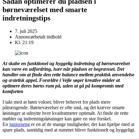
Sådan optimerer du pladsen i
børneværelset med smarte
indretningstips
7. juli 2025
Annoncørbetalt indhold
Kl.
21:19
At skabe en funktionel og hyggelig indretning af børneværelset
kan være en udfordring, især når pladsen er begrænset. Det
handler om at finde den rette balance mellem praktisk anvendelse
og æstetisk appel. Forældre i Vejle søger kreative måder at
optimere deres børns rum på, uden at gå på kompromis med
komforten
I takt med at børn vokser, bliver behovet for plads mere
påtrængende. Børneværelser er ofte små, og det kræver smarte
løsninger at udnytte hver kvadratmeter optimalt. At finde de rette
møbler og indretningsløsninger kan gøre en stor forskel.
En
juniorseng
er en af de mange muligheder, der kan hjælpe med at
spare plads, samtidig med at rummet bliver funktionelt og hyggeligt.