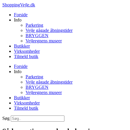
Videre
ShoppingVejle.dk
til
Forside
indhold
Info
Parkering
Vejle gågade åbningstider
BRYGGEN
Vejleegnens museer
Butikker
Virksomheder
Tilmeld butik
Forside
Info
Parkering
Vejle gågade åbningstider
BRYGGEN
Vejleegnens museer
Butikker
Virksomheder
Tilmeld butik
Søg