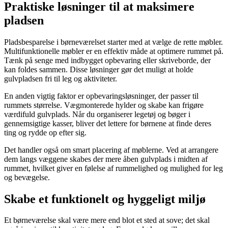
Praktiske løsninger til at maksimere
pladsen
Pladsbesparelse i børneværelset starter med at vælge de rette møbler.
Multifunktionelle møbler er en effektiv måde at optimere rummet på.
Tænk på senge med indbygget opbevaring eller skriveborde, der
kan foldes sammen. Disse løsninger gør det muligt at holde
gulvpladsen fri til leg og aktiviteter.
En anden vigtig faktor er opbevaringsløsninger, der passer til
rummets størrelse. Vægmonterede hylder og skabe kan frigøre
værdifuld gulvplads. Når du organiserer legetøj og bøger i
gennemsigtige kasser, bliver det lettere for børnene at finde deres
ting og rydde op efter sig.
Det handler også om smart placering af møblerne. Ved at arrangere
dem langs væggene skabes der mere åben gulvplads i midten af
rummet, hvilket giver en følelse af rummelighed og mulighed for leg
og bevægelse.
Skabe et funktionelt og hyggeligt miljø
Et børneværelse skal være mere end blot et sted at sove; det skal