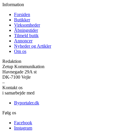
Information
Forsiden
Butikker
Virksomheder
Åbningstider
Tilmeld butik
Annoncer
Nyheder og Artikler
Om os
Redaktion
Zetup Kommunikation
Havnegade 29A st
DK-7100 Vejle
–
Kontakt os
her
i samarbejde med
Byportaler.dk
Følg os
Facebook
Instagram