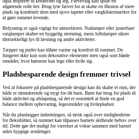
også inspirere til kreativitet og leg. Farvevalg kan spille en
afgørende rolle her. Brug lyse farver for at skabe en illusion af mere
plads og kombinér dem med sjove tapeter eller vægklistermærker for
at gøre rummet levende.
Belysning er også vigtigt for atmosfæren. Natlamper eller justerbare
væglamper skaber en hyggelig stemning, mens loftslamper sikrer
tilstrækkeligt lys til læsning og andre aktiviteter.
Tæpper og puder kan tilføre varme og komfort til rummet. De
fungerer ikke kun som dekorative elementer men også som bløde
områder, hvor børnene kan lege eller hvile sig.
Pladsbesparende design fremmer trivsel
Ved at fokusere på pladsbesparende design kan du skabe et rum, der
både er stimulerende og trygt for dit barn. Børn har brug for plads til
både aktivitet og afslapning, så det er essentielt at finde en god
balance mellem opbevaring, legeområder og hvilepladser.
Når du planlægger indretningen, så tænk også over mulighederne
for fleksibilitet, så rummet kan tilpasses barnets skiftende behov over
tid. Dette gør det muligt for værelset at vokse sammen med barnet
uden hyppige ændringer.