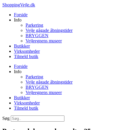
Videre
ShoppingVejle.dk
til
Forside
indhold
Info
Parkering
Vejle gågade åbningstider
BRYGGEN
Vejleegnens museer
Butikker
Virksomheder
Tilmeld butik
Forside
Info
Parkering
Vejle gågade åbningstider
BRYGGEN
Vejleegnens museer
Butikker
Virksomheder
Tilmeld butik
Søg