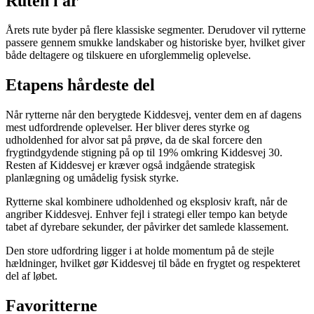
Ruten i år
Årets rute byder på flere klassiske segmenter. Derudover vil rytterne
passere gennem smukke landskaber og historiske byer, hvilket giver
både deltagere og tilskuere en uforglemmelig oplevelse.
Etapens hårdeste del
Når rytterne når den berygtede Kiddesvej, venter dem en af dagens
mest udfordrende oplevelser. Her bliver deres styrke og
udholdenhed for alvor sat på prøve, da de skal forcere den
frygtindgydende stigning på op til 19% omkring Kiddesvej 30.
Resten af Kiddesvej er kræver også indgående strategisk
planlægning og umådelig fysisk styrke.
Rytterne skal kombinere udholdenhed og eksplosiv kraft, når de
angriber Kiddesvej. Enhver fejl i strategi eller tempo kan betyde
tabet af dyrebare sekunder, der påvirker det samlede klassement.
Den store udfordring ligger i at holde momentum på de stejle
hældninger, hvilket gør Kiddesvej til både en frygtet og respekteret
del af løbet.
Favoritterne