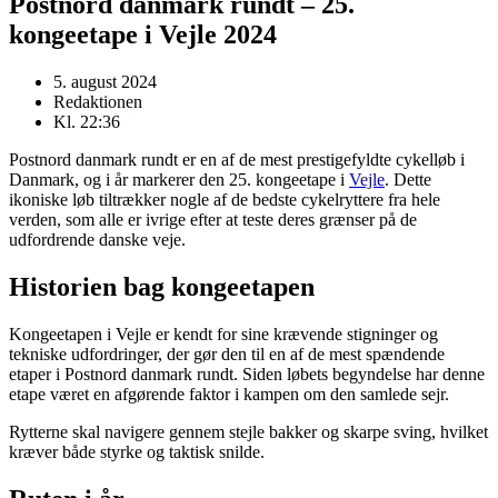
Postnord danmark rundt – 25.
kongeetape i Vejle 2024
5. august 2024
Redaktionen
Kl.
22:36
Postnord danmark rundt er en af de mest prestigefyldte cykelløb i
Danmark, og i år markerer den 25. kongeetape i
Vejle
. Dette
ikoniske løb tiltrækker nogle af de bedste cykelryttere fra hele
verden, som alle er ivrige efter at teste deres grænser på de
udfordrende danske veje.
Historien bag kongeetapen
Kongeetapen i Vejle er kendt for sine krævende stigninger og
tekniske udfordringer, der gør den til en af de mest spændende
etaper i Postnord danmark rundt. Siden løbets begyndelse har denne
etape været en afgørende faktor i kampen om den samlede sejr.
Rytterne skal navigere gennem stejle bakker og skarpe sving, hvilket
kræver både styrke og taktisk snilde.