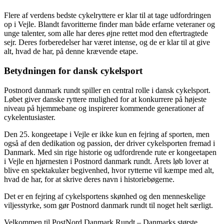
Flere af verdens bedste cykelryttere er klar til at tage udfordringen
op i Vejle. Blandt favoritterne finder man både erfarne veteraner og
unge talenter, som alle har deres øjne rettet mod den eftertragtede
sejr. Deres forberedelser har været intense, og de er klar til at give
alt, hvad de har, på denne krævende etape.
Betydningen for dansk cykelsport
Postnord danmark rundt spiller en central rolle i dansk cykelsport.
Løbet giver danske ryttere mulighed for at konkurrere på højeste
niveau på hjemmebane og inspirerer kommende generationer af
cykelentusiaster.
Den 25. kongeetape i Vejle er ikke kun en fejring af sporten, men
også af den dedikation og passion, der driver cykelsporten fremad i
Danmark. Med sin rige historie og udfordrende rute er kongeetapen
i Vejle en hjørnesten i Postnord danmark rundt. Årets løb lover at
blive en spektakulær begivenhed, hvor rytterne vil kæmpe med alt,
hvad de har, for at skrive deres navn i historiebøgerne.
Det er en fejring af cykelsportens skønhed og den menneskelige
viljesstyrke, som gør Postnord danmark rundt til noget helt særligt.
Velkommen til PostNord Danmark Rundt – Danmarks største